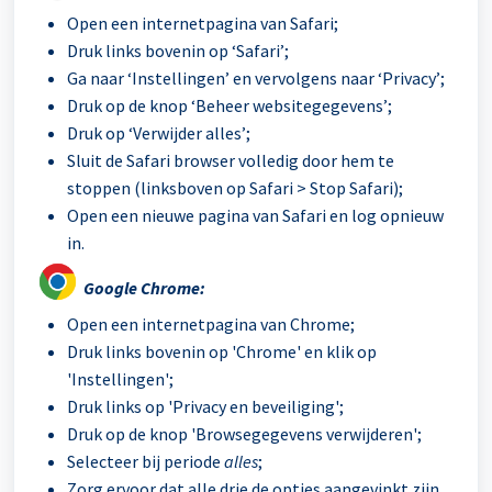
Open een internetpagina van Safari;
Druk links bovenin op ‘Safari’;
Ga naar ‘Instellingen’ en vervolgens naar ‘Privacy’;
Druk op de knop ‘Beheer websitegegevens’;
Druk op ‘Verwijder alles’;
Sluit de Safari browser volledig door hem te
stoppen (linksboven op Safari > Stop Safari);
Open een nieuwe pagina van Safari en log opnieuw
in.
Google Chrome:
Open een internetpagina van Chrome;
Druk links bovenin op 'Chrome' en klik op
'Instellingen';
Druk links op 'Privacy en beveiliging';
Druk op de knop 'Browsegegevens verwijderen';
Selecteer bij periode
alles
;
Zorg ervoor dat alle drie de opties aangevinkt zijn