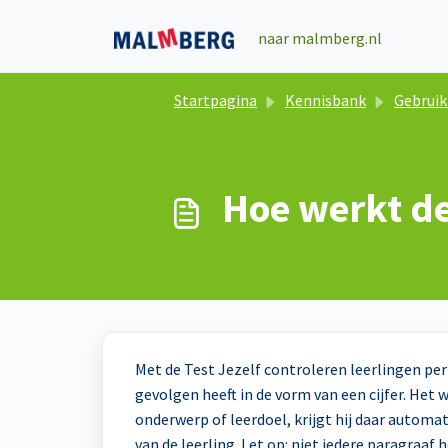
Doorgaan naar hoofdinhoud
naar malmberg.nl
Startpagina
Kennisbank
Gebruik online l
Hoe werkt de
Met de Test Jezelf controleren leerlingen per 
gevolgen heeft in de vorm van een cijfer. Het 
onderwerp of leerdoel, krijgt hij daar automat
van de leerling. Let op: niet iedere paragraaf 