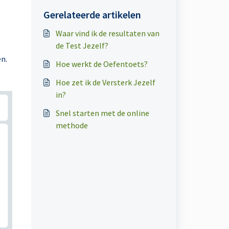
ander niveau of leerjaar?
Gerelateerde artikelen
Waar vind ik de resultaten van
de Test Jezelf?
en.
Hoe werkt de Oefentoets?
Hoe zet ik de Versterk Jezelf
in?
Snel starten met de online
methode