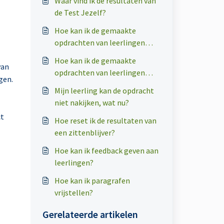
Waar vind ik de resultaten van
de Test Jezelf?
Hoe kan ik de gemaakte
opdrachten van leerlingen
inzien en nakijken?
Hoe kan ik de gemaakte
van
opdrachten van leerlingen
gen.
resetten?
Mijn leerling kan de opdracht
niet nakijken, wat nu?
ct
Hoe reset ik de resultaten van
een zittenblijver?
Hoe kan ik feedback geven aan
leerlingen?
Hoe kan ik paragrafen
vrijstellen?
Gerelateerde artikelen