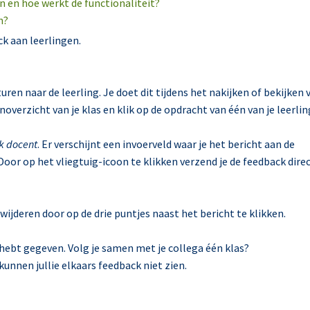
n en hoe werkt de functionaliteit?
n?
k aan leerlingen.
uren naar de leerling. Je doet dit tijdens het nakijken of bekijken 
overzicht van je klas en klik op de opdracht van één van je leerlin
k docent
. Er verschijnt een invoerveld waar je het bericht aan de
Door op het vliegtuig-icoon te klikken verzend je de feedback dire
rwijderen door op de drie puntjes naast het bericht te klikken.
lf hebt gegeven. Volg je samen met je collega één klas?
unnen jullie elkaars feedback niet zien.