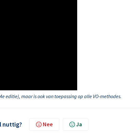
e editie), maar is ook van toepassing op alle VO-methodes.
l nuttig?
Nee
Ja