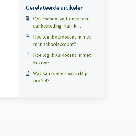
Gerelateerde artikelen
Onze school valt onder een
aanbesteding. Kan ik
leerlingenmateriaal bestellen
Hoe log ik als docent in met
via de webshop?
mijn schoolaccount?
Hoe log ik als docent in met
Entree?
Wat kan ik allemaal in Mijn
profiel?