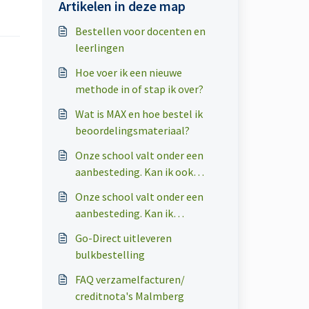
Artikelen in deze map
Bestellen voor docenten en
leerlingen
Hoe voer ik een nieuwe
methode in of stap ik over?
Wat is MAX en hoe bestel ik
beoordelingsmateriaal?
Onze school valt onder een
aanbesteding. Kan ik ook
bestellen via de
Onze school valt onder een
docentenwebshop?
aanbesteding. Kan ik
leerlingenmateriaal bestellen
Go-Direct uitleveren
via de webshop?
bulkbestelling
FAQ verzamelfacturen/
creditnota's Malmberg