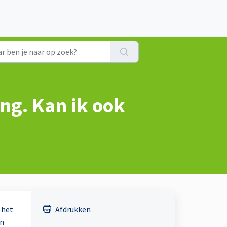
ng. Kan ik ook
 het
Afdrukken
jn